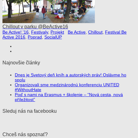
Chillout v parku @BeActive16
Be Active! '16
,
Festivaly
,
Projekt
Be Active
,
Chillout
,
Festival Be
Active 2016
,
Poprad
,
SocialUP
Najnovšie články
Dnes je Svetový deň kníh a autorských práv! Oslávme ho
spolu
Organizovali sme medzinárodnú konferenciu UNITED
#WithoutHate
Poď s nami na Erasmus + školenie – “Nová cesta, nová
příležitost”
Sleduj nás na facebooku
Chceš nás spoznať?