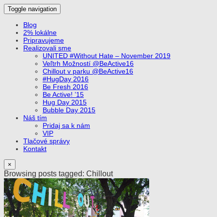
Toggle navigation
od mladých pre mladých :)
SocialUP Blog
Blog
2% lokálne
Pripravujeme
Realizovali sme
UNITED #Without Hate – November 2019
Veľtrh Možností @BeActive16
Chillout v parku @BeActive16
#HugDay 2016
Be Fresh 2016
Be Active! ’15
Hug Day 2015
Bubble Day 2015
Náš tím
Pridaj sa k nám
VIP
Tlačové správy
Kontakt
×
Browsing posts tagged: Chillout