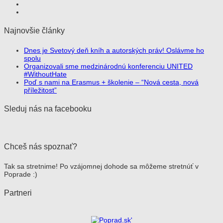
Najnovšie články
Dnes je Svetový deň kníh a autorských práv! Oslávme ho
spolu
Organizovali sme medzinárodnú konferenciu UNITED
#WithoutHate
Poď s nami na Erasmus + školenie – “Nová cesta, nová
příležitost”
Sleduj nás na facebooku
Chceš nás spoznať?
Tak sa stretnime! Po vzájomnej dohode sa môžeme stretnúť v
Poprade :)
Partneri