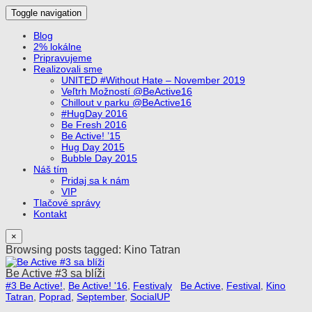
Toggle navigation
od mladých pre mladých :)
SocialUP Blog
Blog
2% lokálne
Pripravujeme
Realizovali sme
UNITED #Without Hate – November 2019
Veľtrh Možností @BeActive16
Chillout v parku @BeActive16
#HugDay 2016
Be Fresh 2016
Be Active! ’15
Hug Day 2015
Bubble Day 2015
Náš tím
Pridaj sa k nám
VIP
Tlačové správy
Kontakt
×
Browsing posts tagged: Kino Tatran
Be Active #3 sa blíži
#3 Be Active!
,
Be Active! '16
,
Festivaly
Be Active
,
Festival
,
Kino
Tatran
,
Poprad
,
September
,
SocialUP